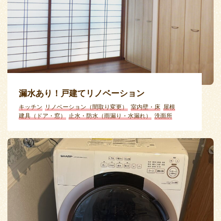
漏水あり！戸建てリノベーション
キッチン
リノベーション（間取り変更）
室内壁・床
屋根
建具（ドア・窓）
止水・防水（雨漏り・水漏れ）
洗面所