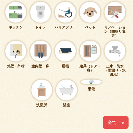
キッチン
トイレ
バリアフリー
ペット
リノベーショ
ン（間取り変
更）
外壁・外構
室内壁・床
屋根
建具（ドア・
止水・防水
窓）
（雨漏り・水
漏れ）
階段
洗面所
浴室
全て