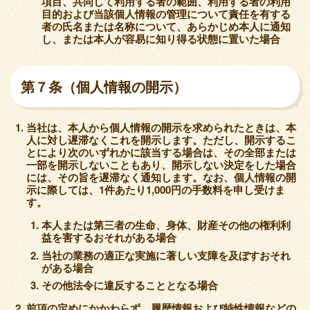
項目、共同して利用する者の範囲、利用する者の利用
目的および当該個人情報の管理について責任を有する
者の氏名または名称について、あらかじめ本人に通知
し、または本人が容易に知り得る状態に置いた場合
第７条（個人情報の開示）
当社は、本人から個人情報の開示を求められたときは、本
人に対し遅滞なくこれを開示します。ただし、開示するこ
とにより次のいずれかに該当する場合は、その全部または
一部を開示しないこともあり、開示しない決定をした場合
には、その旨を遅滞なく通知します。なお、個人情報の開
示に際しては、1件あたり1,000円の手数料を申し受けま
す。
本人または第三者の生命、身体、財産その他の権利利
益を害するおそれがある場合
当社の業務の適正な実施に著しい支障を及ぼすおそれ
がある場合
その他法令に違反することとなる場合
前項の定めにかかわらず、履歴情報および特性情報などの