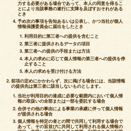
力する必要がある場合であって、本人の同意を得るこ
とにより当該事務の遂行に支障を及ぼすおそれがある
とき
予め次の事項を告知あるいは公表し、かつ当社が個人
情報保護委員会に届出をしたとき
利用目的に第三者への提供を含むこと
第三者に提供されるデータの項目
第三者への提供の手段または方法
本人の求めに応じて個人情報の第三者への提供を停
止すること
本人の求めを受け付ける方法
前項の定めにかかわらず、次に掲げる場合には、当該情報
の提供先は第三者に該当しないものとします。
当社が利用目的の達成に必要な範囲内において個人情
報の取扱いの全部または一部を委託する場合
合併その他の事由による事業の承継に伴って個人情報
が提供される場合
個人情報を特定の者との間で共同して利用する場合で
あって、その旨並びに共同して利用される個人情報の