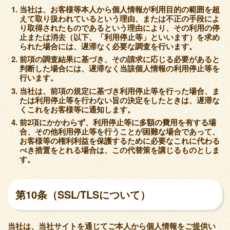
当社は、お客様等本人から個人情報が利用目的の範囲を超
えて取り扱われているという理由、または不正の手段によ
り取得されたものであるという理由により、その利用の停
止または消去（以下、「利用停止等」といいます）を求め
られた場合には、遅滞なく必要な調査を行います。
前項の調査結果に基づき、その請求に応じる必要があると
判断した場合には、遅滞なく当該個人情報の利用停止等を
行います。
当社は、前項の規定に基づき利用停止等を行った場合、ま
たは利用停止等を行わない旨の決定をしたときは、遅滞な
くこれをお客様等に通知します。
前2項にかかわらず、利用停止等に多額の費用を有する場
合、その他利用停止等を行うことが困難な場合であって、
お客様等の権利利益を保護するために必要なこれに代わる
べき措置をとれる場合は、この代替策を講じるものとしま
す。
第10条（SSL/TLSについて）
当社は、当社サイトを通じてご本人から個人情報をご提供い