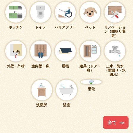
キッチン
トイレ
バリアフリー
ペット
リノベーショ
ン（間取り変
更）
外壁・外構
室内壁・床
屋根
建具（ドア・
止水・防水
窓）
（雨漏り・水
漏れ）
階段
洗面所
浴室
全て