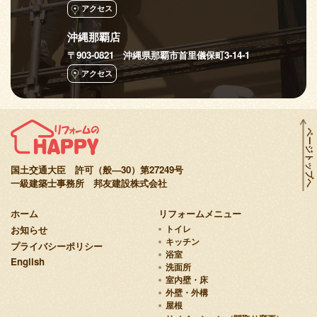
アクセス
沖縄那覇店
〒903-0821 沖縄県那覇市首里儀保町3-14-1
アクセス
ページトップへ
国土交通大臣 許可（般—30）第27249号
一級建築士事務所 邦友建設株式会社
ホーム
リフォームメニュー
お知らせ
トイレ
キッチン
プライバシーポリシー
浴室
English
洗面所
室内壁・床
外壁・外構
屋根