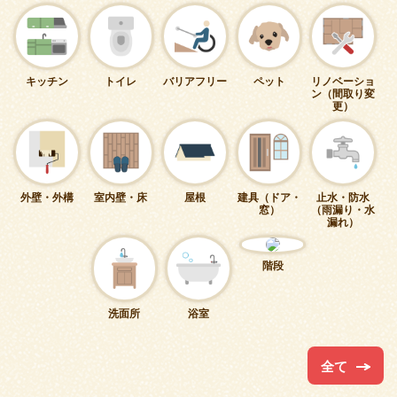
キッチン
トイレ
バリアフリー
ペット
リノベーショ
ン（間取り変
更）
外壁・外構
室内壁・床
屋根
建具（ドア・
止水・防水
窓）
（雨漏り・水
漏れ）
階段
洗面所
浴室
全て