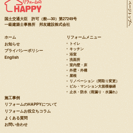
ページトップへ
国土交通大臣 許可（般—30）第27249号
一級建築士事務所 邦友建設株式会社
ホーム
リフォームメニュー
お知らせ
トイレ
キッチン
プライバシーポリシー
浴室
English
洗面所
室内壁・床
外壁・外構
屋根
リノベーション（間取り変更）
ビル・マンション大規模修繕
止水・防水（雨漏り・水漏れ）
施工事例
リフォームのHAPPYについて
リフォームお役立ちコラム
よくある質問
お問い合わせ