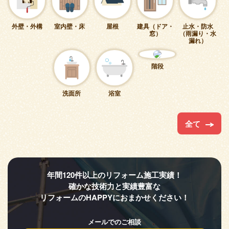
外壁・外構
室内壁・床
屋根
建具（ドア・
止水・防水
窓）
（雨漏り・水
漏れ）
階段
洗面所
浴室
全て
年間120件以上のリフォーム施工実績！
確かな技術力と実績豊富な
リフォームのHAPPYにおまかせください！
メールでのご相談