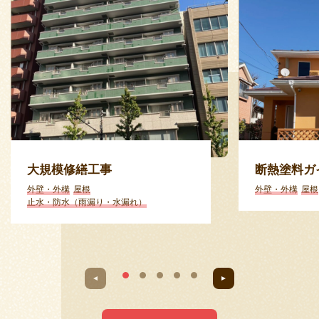
大規模修繕工事
断熱塗料ガ
外壁・外構
屋根
外壁・外構
屋根
止水・防水（雨漏り・水漏れ）