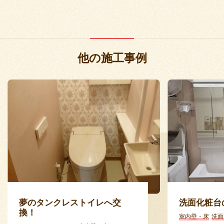
他の施工事例
夢のタンクレストイレへ交
洗面化粧台
換！
室内壁・床
洗面