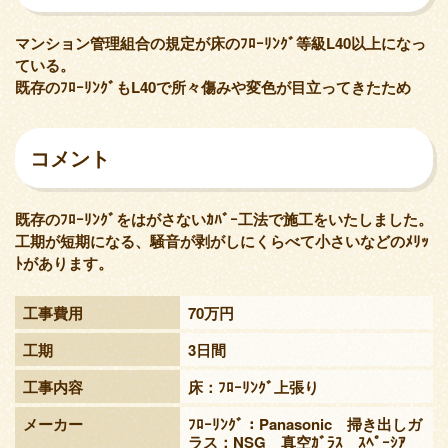
マンション管理組合の規定が床のﾌﾛｰﾘﾝｸﾞ等級L40以上になっ
ている。
既存のﾌﾛｰﾘﾝｸﾞもL40で所々傷みや変色が目立ってきたため
コメント
既存のﾌﾛｰﾘﾝｸﾞをはがさないｶﾊﾞｰ工法で施工をいたしました。
工期が短期になる、騒音が剥がしにくらべて小さいなどのﾒﾘｯ
ﾄがあります。
工事費用
70万円
工期
3日間
工事内容
床：ﾌﾛｰﾘﾝｸﾞ上張り
メーカー
ﾌﾛｰﾘﾝｸﾞ：Panasonic 掃き出しガ
ラス：NSG 真空ｶﾞﾗｽ ｽﾍﾟｰｼｱ