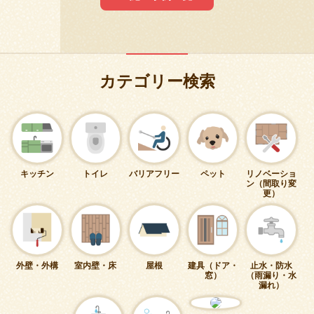
カテゴリー検索
キッチン
トイレ
バリアフリー
ペット
リノベーショ
ン（間取り変
更）
外壁・外構
室内壁・床
屋根
建具（ドア・
止水・防水
窓）
（雨漏り・水
漏れ）