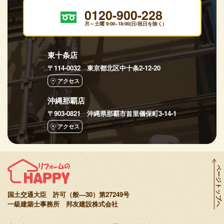
0120-900-228
月～土曜 9:00~18:00(日/祝日を除く)
東十条店
〒114-0032 東京都北区中十条2-12-20
アクセス
沖縄那覇店
〒903-0821 沖縄県那覇市首里儀保町3-14-1
アクセス
ページトップへ
国土交通大臣 許可（般—30）第27249号
一級建築士事務所 邦友建設株式会社