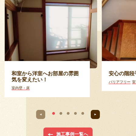
和室から洋室へお部屋の雰囲
安心の階段
気を変えたい！
バリアフリー
室
室内壁・床
施工事例一覧へ