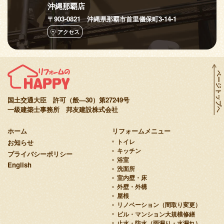
沖縄那覇店
〒903-0821 沖縄県那覇市首里儀保町3-14-1
アクセス
ページトップへ
国土交通大臣 許可（般—30）第27249号
一級建築士事務所 邦友建設株式会社
ホーム
リフォームメニュー
お知らせ
トイレ
キッチン
プライバシーポリシー
浴室
English
洗面所
室内壁・床
外壁・外構
屋根
リノベーション（間取り変更）
ビル・マンション大規模修繕
止水・防水（雨漏り・水漏れ）