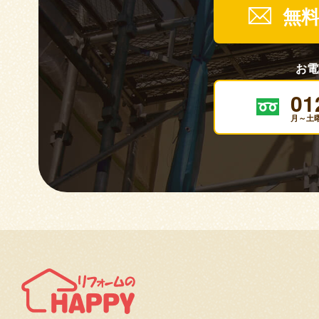
無
お電
01
月～土曜 