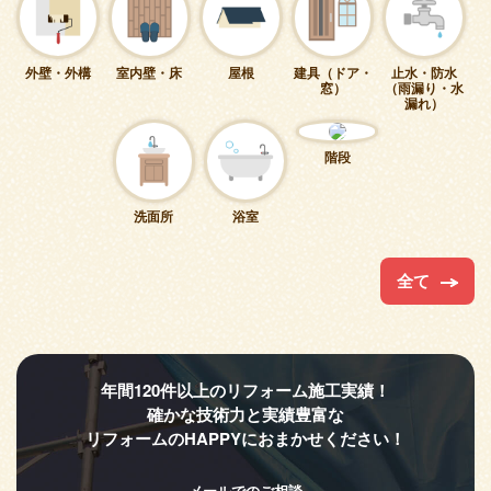
外壁・外構
室内壁・床
屋根
建具（ドア・
止水・防水
窓）
（雨漏り・水
漏れ）
階段
洗面所
浴室
全て
年間120件以上のリフォーム施工実績！
確かな技術力と実績豊富な
リフォームのHAPPYにおまかせください！
メールでのご相談