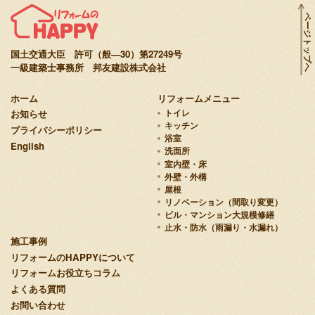
ページトップへ
国土交通大臣 許可（般—30）第27249号
一級建築士事務所 邦友建設株式会社
ホーム
リフォームメニュー
お知らせ
トイレ
キッチン
プライバシーポリシー
浴室
English
洗面所
室内壁・床
外壁・外構
屋根
リノベーション（間取り変更）
ビル・マンション大規模修繕
止水・防水（雨漏り・水漏れ）
施工事例
リフォームのHAPPYについて
リフォームお役立ちコラム
よくある質問
お問い合わせ