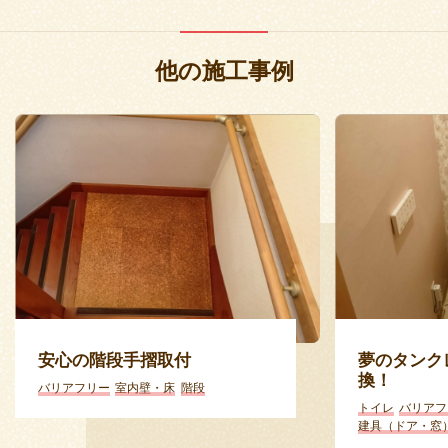
他の施工事例
安心の階段手摺取付
夢のタンク
換！
バリアフリー
室内壁・床
階段
トイレ
バリアフ
建具（ドア・窓