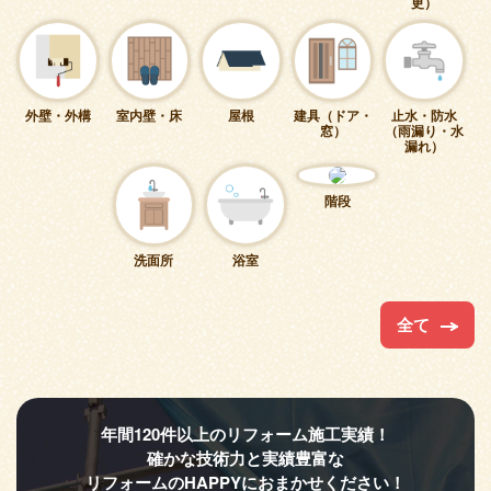
更）
外壁・外構
室内壁・床
屋根
建具（ドア・
止水・防水
窓）
（雨漏り・水
漏れ）
階段
洗面所
浴室
全て
年間120件以上のリフォーム施工実績！
確かな技術力と実績豊富な
リフォームのHAPPYにおまかせください！