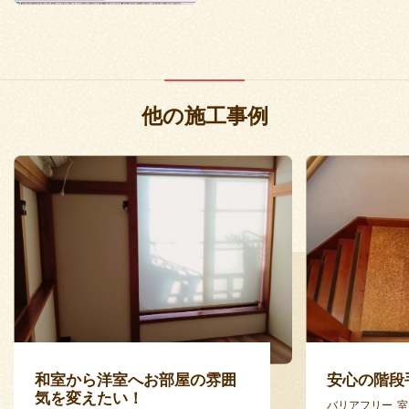
他の施工事例
和室から洋室へお部屋の雰囲
安心の階段
気を変えたい！
バリアフリー
室