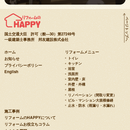
ページトップへ
国土交通大臣 許可（般—30）第27249号
一級建築士事務所 邦友建設株式会社
ホーム
リフォームメニュー
お知らせ
トイレ
キッチン
プライバシーポリシー
浴室
English
洗面所
室内壁・床
外壁・外構
屋根
リノベーション（間取り変更）
ビル・マンション大規模修繕
止水・防水（雨漏り・水漏れ）
施工事例
リフォームのHAPPYについて
リフォームお役立ちコラム