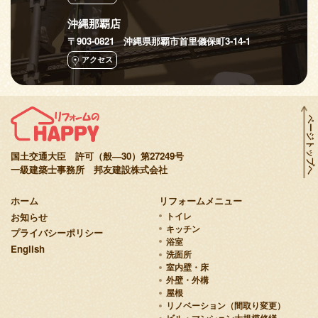
沖縄那覇店
〒903-0821 沖縄県那覇市首里儀保町3-14-1
アクセス
ページトップへ
国土交通大臣 許可（般—30）第27249号
一級建築士事務所 邦友建設株式会社
ホーム
リフォームメニュー
お知らせ
トイレ
キッチン
プライバシーポリシー
浴室
English
洗面所
室内壁・床
外壁・外構
屋根
リノベーション（間取り変更）