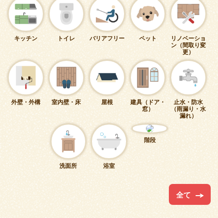
キッチン
トイレ
バリアフリー
ペット
リノベーショ
ン（間取り変
更）
外壁・外構
室内壁・床
屋根
建具（ドア・
止水・防水
窓）
（雨漏り・水
漏れ）
階段
洗面所
浴室
全て